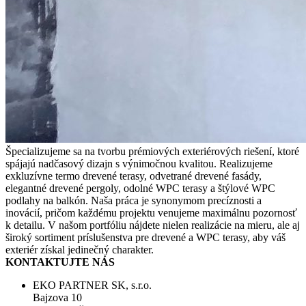
Špecializujeme sa na tvorbu prémiových exteriérových riešení, ktoré
spájajú nadčasový dizajn s výnimočnou kvalitou. Realizujeme
exkluzívne termo drevené terasy, odvetrané drevené fasády,
elegantné drevené pergoly, odolné WPC terasy a štýlové WPC
podlahy na balkón. Naša práca je synonymom precíznosti a
inovácií, pričom každému projektu venujeme maximálnu pozornosť
k detailu. V našom portfóliu nájdete nielen realizácie na mieru, ale aj
široký sortiment príslušenstva pre drevené a WPC terasy, aby váš
exteriér získal jedinečný charakter.
KONTAKTUJTE NÁS
EKO PARTNER SK, s.r.o.
Bajzova 10