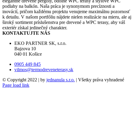
elegantné drevené pergoly, odolné WPC terasy a štýlové WPC
podlahy na balkón. Naša práca je synonymom precíznosti a
inovácií, pričom každému projektu venujeme maximálnu pozornosť
k detailu. V našom portfóliu nájdete nielen realizácie na mieru, ale aj
široký sortiment príslušenstva pre drevené a WPC terasy, aby váš
exteriér získal jedinečný charakter.
KONTAKTUJTE NÁS
EKO PARTNER SK, s.r.o.
Bajzova 10
040 01 Košice
0905 449 845
vilmos@termodreveneterasy.sk
© Copyright 2022 | by
jednanula s.r.o.
| Všetky práva vyhradené
Page load link